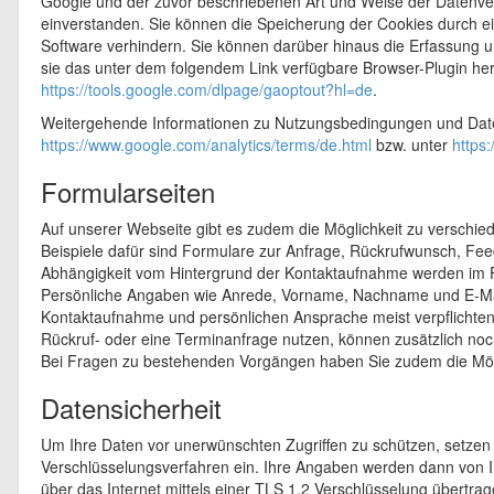
Google und der zuvor beschriebenen Art und Weise der Datenv
einverstanden. Sie können die Speicherung der Cookies durch ei
Software verhindern. Sie können darüber hinaus die Erfassung 
sie das unter dem folgendem Link verfügbare Browser-Plugin heru
https://tools.google.com/dlpage/gaoptout?hl=de
.
Weitergehende Informationen zu Nutzungsbedingungen und Date
https://www.google.com/analytics/terms/de.html
bzw. unter
https:
Formularseiten
Auf unserer Webseite gibt es zudem die Möglichkeit zu verschie
Beispiele dafür sind Formulare zur Anfrage, Rückrufwunsch, Fe
Abhängigkeit vom Hintergrund der Kontaktaufnahme werden im 
Persönliche Angaben wie Anrede, Vorname, Nachname und E-Ma
Kontaktaufnahme und persönlichen Ansprache meist verpflichtend
Rückruf- oder eine Terminanfrage nutzen, können zusätzlich n
Bei Fragen zu bestehenden Vorgängen haben Sie zudem die Mö
Datensicherheit
Um Ihre Daten vor unerwünschten Zugriffen zu schützen, setzen 
Verschlüsselungsverfahren ein. Ihre Angaben werden dann von
über das Internet mittels einer TLS 1.2 Verschlüsselung übertra